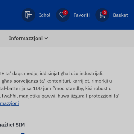
0
0
Idħol
Favoriti
Basket
Informazzjoni
 ta' daqs medju, iddisinjat għal użu industrijali.
as-sorveljanza ta' kontenituri, karrijiet, rimorkji u
 tal-batterija sa 100 jum f'mod standby, kisi robust u
oll twaħħil manjetiku qawwi, huwa jiżgura l-protezzjoni ta'
rmazzjoni
ħażliet SIM