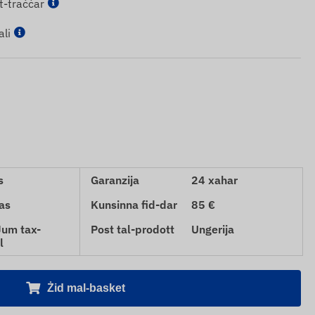
t-traċċar
ali
s
Garanzija
24 xahar
as
Kunsinna fid-dar
85 €
Jum tax-
Post tal-prodott
Ungerija
l
Żid mal-basket