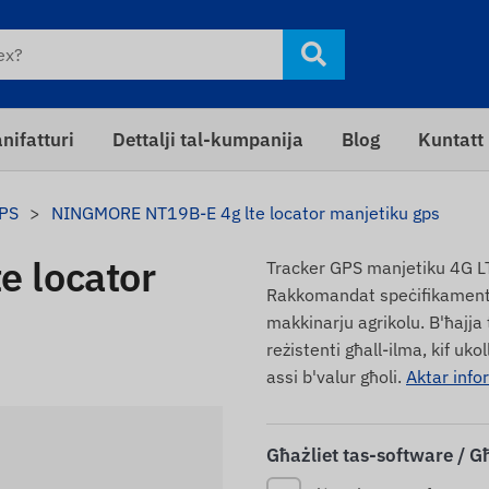
nifatturi
Dettalji tal-kumpanija
Blog
Kuntatt
GPS
NINGMORE NT19B-E 4g lte locator manjetiku gps
 locator
Tracker GPS manjetiku 4G LTE
Rakkomandat speċifikament għ
makkinarju agrikolu. B'ħajja
reżistenti għall-ilma, kif uk
assi b'valur għoli.
Aktar info
Għażliet tas-software / G