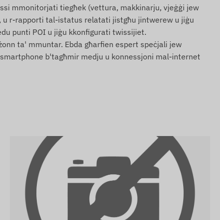
assi mmonitorjati tiegħek (vettura, makkinarju, vjeġġi jew
 r-rapporti tal-istatus relatati jistgħu jintwerew u jiġu
edu punti POI u jiġu kkonfigurati twissijiet.
 bżonn ta' mmuntar. Ebda għarfien espert speċjali jew
w smartphone b'tagħmir medju u konnessjoni mal-internet