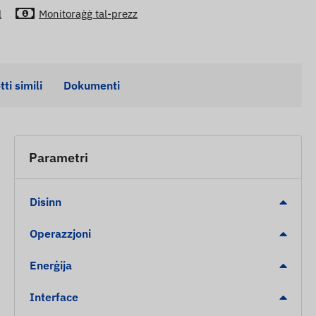
l
Monitoraġġ tal-prezz
ti simili
Dokumenti
Parametri
Disinn
Operazzjoni
Enerġija
Interface