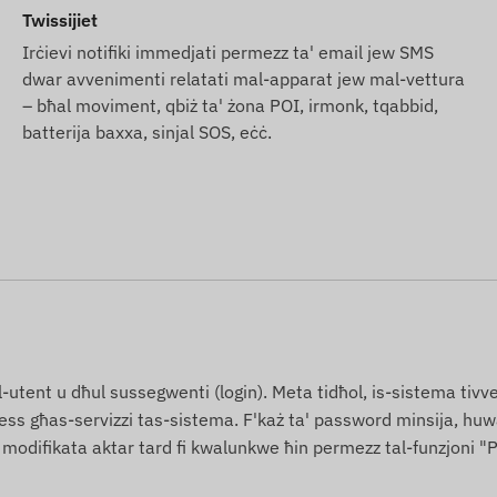
lji. Il-manifattur jirriserva d-dritt li jimmodifika ċerti
Twissijiet
nn qabel - l-aġġornament tad-dejta relatata ma' dawn fuq
Irċievi notifiki immedjati permezz ta' email jew SMS
l-bidliet.
dwar avvenimenti relatati mal-apparat jew mal-vettura
– bħal moviment, qbiż ta' żona POI, irmonk, tqabbid,
batterija baxxa, sinjal SOS, eċċ.
-utent u dħul sussegwenti (login). Meta tidħol, is-sistema tivve
ċess għas-servizzi tas-sistema. F'każ ta' password minsija, huwa
i modifikata aktar tard fi kwalunkwe ħin permezz tal-funzjoni "Pr