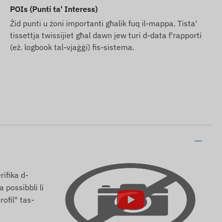
POIs (Punti ta' Interess)
Żid punti u żoni importanti għalik fuq il-mappa. Tista'
tissettja twissijiet għal dawn jew turi d-data f'rapporti
(eż. logbook tal-vjaġġi) fis-sistema.
rifika d-
 possibbli li
ofil" tas-