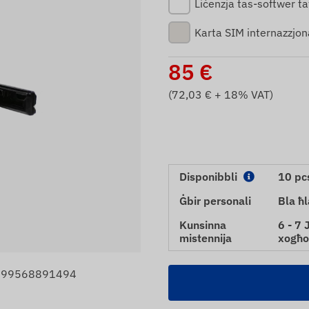
Liċenzja tas-softwer ta
Karta SIM internazzjon
85
€
(
72,03
€ + 18% VAT)
Disponibbli
10 pc
Ġbir personali
Bla ħl
Kunsinna
6 - 7 
mistennija
xogħo
 5999568891494