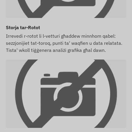
Storja tar-Rotot
Irrevedi r-rotot li l-vetturi għaddew minnhom qabel:
sezzjonijiet tat-toroq, punti ta' waqfien u data relatata.
Tista' wkoll tiġġenera analiżi grafika għal dawn.