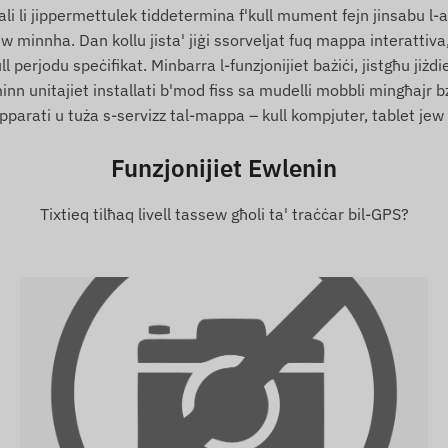
ali li jippermettulek tiddetermina f'kull mument fejn jinsabu l-
minnha. Dan kollu jista' jiġi ssorveljat fuq mappa interattiva, u
roġ minn żona magħżula jew jasal fiha (POI).
l perjodu speċifikat. Minbarra l-funzjonijiet bażiċi, jistgħu jiżdi
minn unitajiet installati b'mod fiss sa mudelli mobbli mingħajr
parati u tuża s-servizz tal-mappa – kull kompjuter, tablet je
Funzjonijiet Ewlenin
Tixtieq tilħaq livell tassew għoli ta' traċċar bil-GPS?
joni attiva mas-sistemi ta' pożizzjonament bis-satellita
r tad-dejta u t-trażmissjoni tagħha lejn it-telefown tal-
tas-SIM card (li tista' tinbidel) imqiegħda fih fuq in-