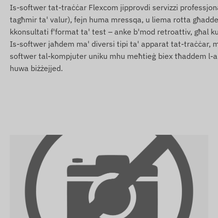
Is-softwer tat-traċċar Flexcom jipprovdi servizzi professjon
Sejbien ta' moviment minn pożizzjoni wieqfa.
tagħmir ta' valur), fejn huma mressqa, u liema rotta għaddew 
Ċint diġitali (Geofencing): Notifika meta l-apparat joħ
kkonsultati f'format ta' test – anke b'mod retroattiv, għal kul
Kontenut tal-pakkett
Is-softwer jaħdem ma' diversi tipi ta' apparat tat-traċċar, 
softwer tal-kompjuter uniku mhu meħtieġ biex tħaddem l-ap
Ningmore NT19B-E 4G LTE GPS tracker manjetiku
huwa biżżejjed.
Kejbil tal-iċċarġjar USB
Manwal tal-installazzjoni
Kundizzjonijiet tal-użu
Għat-tħaddim normali tal-apparat, hija meħtieġa konness
u man-netwerks tal-operaturi mobbli. Dawn jiżguraw il-ġbi
utent u s-sistema ċentrali. L-apparat jikkomunika permezz 
netwerk tal-operaturi mobbli.
Reġjun Operattiv
4G LTE:
Ewropa, Asja, Afrika