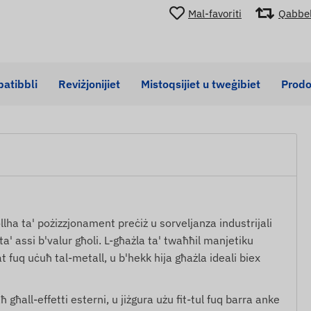
Mal-favoriti
Qabbe
patibbli
Reviżjonijiet
Mistoqsijiet u tweġibiet
Prodot
llha ta' pożizzjonament preċiż u sorveljanza industrijali
ul ta' assi b'valur għoli. L-għażla ta' twaħħil manjetiku
t fuq uċuħ tal-metall, u b'hekk hija għażla ideali biex
ħ għall-effetti esterni, u jiżgura użu fit-tul fuq barra anke