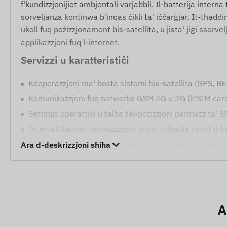
f'kundizzjonijiet ambjentali varjabbli. Il-batterija intern
sorveljanza kontinwa b'inqas ċikli ta' iċċarġjar. It-tħa
ukoll fuq pożizzjonament bis-satellita, u jista' jiġi ssor
applikazzjoni fuq l-internet.
Servizzi u karatteristiċi
Kooperazzjoni ma' bosta sistemi bis-satellita (GPS, BE
Komunikazzjoni fuq netwerks GSM 4G u 2G (b'SIM card 
Settings operattivi u talba tal-pożizzjoni permezz ta' 
Intervall tal-kejl tal-pożizzjoni skont l-għażla skont il-
Ġiroskopju integrat biex jiskopri l-moviment u antenna i
Ara d-deskrizzjoni sħiħa
Indikatur LED biex jiġi ċċekkjat it-tħaddim, kif ukoll mod
Twissijiet ta' Sigurtà
Twissija ta' tneħħija: Tibgħat notifika immedjata jekk 
A
Sinjal ta' livell baxx tal-batterija għas-sigurtà tat-tħad