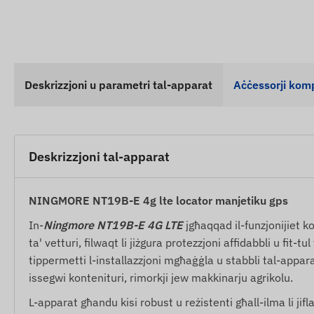
Deskrizzjoni u parametri tal-apparat
Aċċessorji kom
Deskrizzjoni tal-apparat
NINGMORE NT19B-E 4g lte locator manjetiku gps
In-
Ningmore NT19B-E 4G LTE
jgħaqqad il-funzjonijiet ko
ta' vetturi, filwaqt li jiżgura protezzjoni affidabbli u fit-t
tippermetti l-installazzjoni mgħaġġla u stabbli tal-appara
issegwi kontenituri, rimorkji jew makkinarju agrikolu.
L-apparat għandu kisi robust u reżistenti għall-ilma li jifla