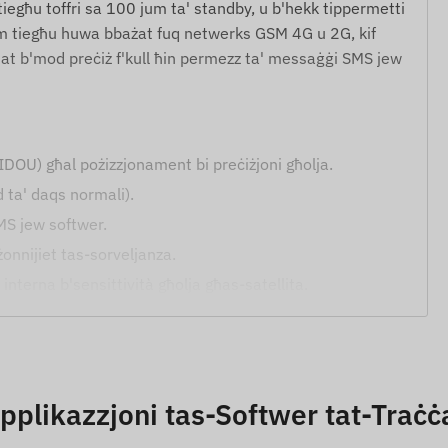
a tiegħu toffri sa 100 jum ta' standby, u b'hekk tippermetti
ddim tiegħu huwa bbażat fuq netwerks GSM 4G u 2G, kif
veljat b'mod preċiż f'kull ħin permezz ta' messaġġi SMS jew
IDOU) għal pożizzjonament bi preċiżjoni għolja.
ta' daqs normali).
SMS jew softwer.
bżonnijiet tas-sorveljanza.
nterna b'sensittività għolja għas-satellita.
i ta' "sleep" biex tiġi ffrankata l-enerġija.
l-apparat jitneħħa mill-wiċċ tal-metall imwaħħal.
pplikazzjoni tas-Softwer tat-Traċċ
dim.