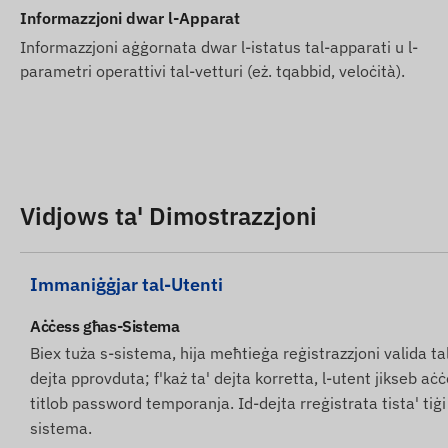
manifattur, li mhux dejjem tkun preċiża jew ħielsa minn żba
Informazzjoni dwar l-Apparat
parametri jew l-ippakkjar tal-prodott mingħajr avviż mi
Informazzjoni aġġornata dwar l-istatus tal-apparati u l-
il-websajt tagħna jsir wara l-iskoperta u l-evalwazzjoni ta
parametri operattivi tal-vetturi (eż. tqabbid, veloċità).
Vidjows ta' Dimostrazzjoni
Immaniġġjar tal-Utenti
Aċċess għas-Sistema
Biex tuża s-sistema, hija meħtieġa reġistrazzjoni valida tal
dejta pprovduta; f'każ ta' dejta korretta, l-utent jikseb aċ
titlob password temporanja. Id-dejta rreġistrata tista' tiġ
sistema.