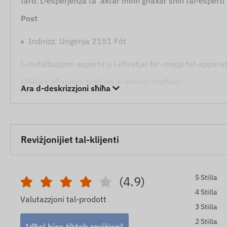
tard. L-esperjenza ta' aktar minn għaxar snin tal-esperti 
Post
Indirizz: Ungerija 2151 Fót
L-installazzjoni esperta u l-ittestjar bir-reqqa tal-apparat
Għaliex għandek tagħżel is-servizz tagħna?
Ara d-deskrizzjoni sħiħa
Aktar minn 10 snin ta' esperjenza professjonali fil-qa
Xogħol tal-elettriku tal-karozzi magħmul b'livell profess
Garanzija fuq l-installazzjoni u pariri esperti dwar l-użu
Reviżjonijiet tal-klijenti
Installazzjoni fuq il-post u ttestjar sħiħ.
L-installazzjoni professjonali hija l-aħjar soluzzjoni biex
5 Stilla
(4.9)
esperti tagħna!
4 Stilla
Valutazzjoni tal-prodott
3 Stilla
2 Stilla
Idħol biex tikteb reviżjoni!