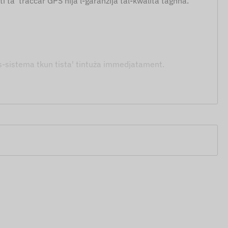
i ta' traċċar GPS hija l-garanzija tal-kwalità tagħna.
 li s-sistema tkun tista' tintuża immedjatament.
uwa konvenjenti għalik, approfitta mill-esperjenza tal-