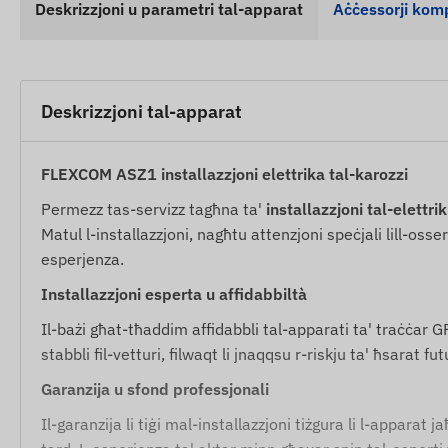
Deskrizzjoni u parametri tal-apparat
Aċċessorji kom
Deskrizzjoni tal-apparat
FLEXCOM ASZ1 installazzjoni elettrika tal-karozzi
Permezz tas-servizz tagħna ta'
installazzjoni tal-elettr
Matul l-installazzjoni, nagħtu attenzjoni speċjali lill-oss
esperjenza.
Installazzjoni esperta u affidabbiltà
Il-bażi għat-tħaddim affidabbli tal-apparati ta' traċċar GPS
stabbli fil-vetturi, filwaqt li jnaqqsu r-riskju ta' ħsarat futu
Garanzija u sfond professjonali
Il-garanzija li tiġi mal-installazzjoni tiżgura li l-appara