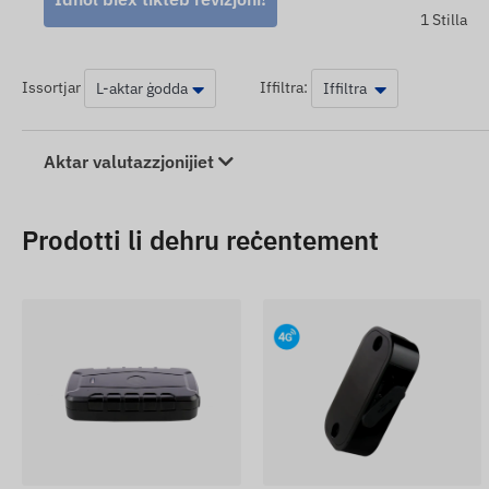
1 Stilla
Issortjar
Iffiltra:
Aktar valutazzjonijiet
Prodotti li dehru reċentement