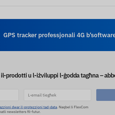
GPS tracker professjonali 4G b’softwa
 il-prodotti u l-iżviluppi l-ġodda tagħna – a
azzjoni dwar il-protezzjoni tad-data
. Naqbel li FlexCom
tli newsletters fil-futur.