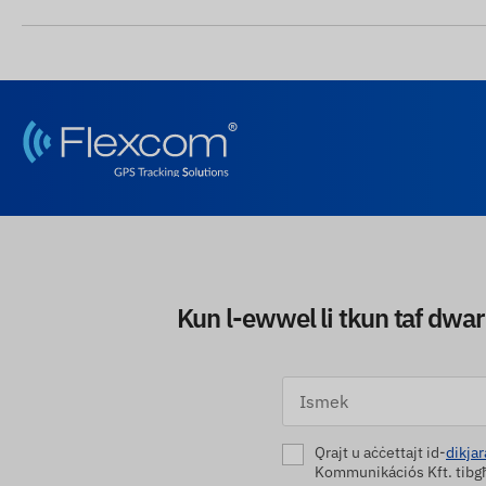
Kun l-ewwel li tkun taf dwar
Qrajt u aċċettajt id-
dikjar
Kommunikációs Kft. tibgħa