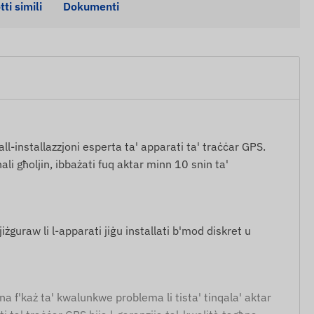
ti simili
Dokumenti
all-installazzjoni esperta ta' apparati ta' traċċar GPS.
nali għoljin, ibbażati fuq aktar minn 10 snin ta'
iżguraw li l-apparati jiġu installati b'mod diskret u
nuna f'każ ta' kwalunkwe problema li tista' tinqala' aktar