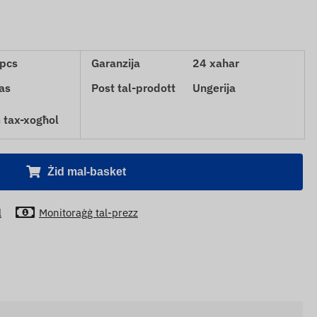
pcs
Garanzija
24 xahar
as
Post tal-prodott
Ungerija
 tax-xogħol
Żid mal-basket
l
Monitoraġġ tal-prezz