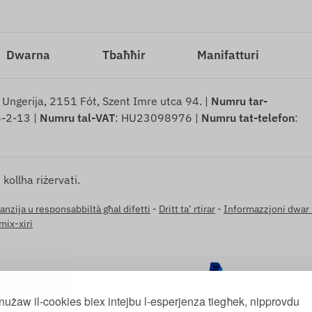
Dwarna
Tbaħħir
Manifatturi
: Ungerija, 2151 Fót, Szent Imre utca 94. |
Numru tar-
-2-13 |
Numru tal-VAT
: HU23098976 |
Numru tat-telefon
:
kollha riżervati.
anzija u responsabbiltà għal difetti
-
Dritt ta’ rtirar
-
Informazzjoni dwar 
 mix-xiri
użaw il-cookies biex intejbu l-esperjenza tiegħek, nipprovdu