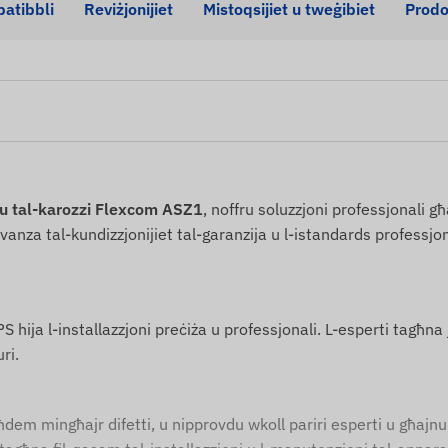
patibbli
Reviżjonijiet
Mistoqsijiet u tweġibiet
Prodot
iku tal-karozzi Flexcom ASZ1
, noffru soluzzjoni professjonali għ
ervanza tal-kundizzjonijiet tal-garanzija u l-istandards professjo
 hija l-installazzjoni preċiża u professjonali. L-esperti tagħna j
ri.
t jaħdem mingħajr difetti, u nipprovdu wkoll pariri esperti u għaj