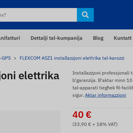
nifatturi
Dettalji tal-kumpanija
Blog
Kuntatt
L-GPS
FLEXCOM ASZ1 installazzjoni elettrika tal-karozzi
ni elettrika
Installazzjoni professjonali t
b'garanzija. B'aktar minn 10 
tal-apparati tiegħek fil-faċil
sigur.
Aktar informazzjoni
40
€
(
33,90
€ + 18% VAT)