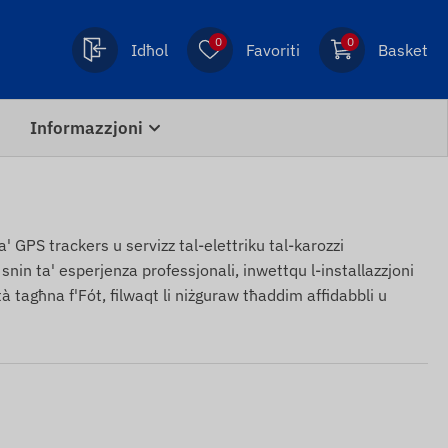
0
0
Idħol
Favoriti
Basket
Informazzjoni
a' GPS trackers u servizz tal-elettriku tal-karozzi
snin ta' esperjenza professjonali, inwettqu l-installazzjoni
ità tagħna f'Fót, filwaqt li niżguraw tħaddim affidabbli u