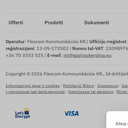
Offerti
Prodotti
Dokumenti
Operatur
: Flexcom Kommunikációs Kft.|
Uffiċċju rreġistrat
reġistrazzjoni
: 13-09-172503 |
Numru tal-VAT
: 23098976
+36 70 3333 525 |
E-mail
:
mt@gpstrackershop.eu
Copyright © 2026 Flexcom Kommunikációs Kft., Id-drittijiet 
Informazzjoni dwar il-cookies
-
Politika ta’ Ritorn
-
Impressum
-
Gar
l-ipproċessar tad-dejta personali
-
Ipproċessar tal-garanzija
-
Rtirar
Aħna n