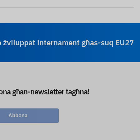
re żviluppat internament għas-suq EU27
bbona għan-newsletter tagħna!
Abbona