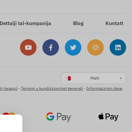
Dettalji tal-kumpanija
Blog
Kuntatt
Malti
▼
it-twassil
-
Termini u kundizzjonijiet ġenerali
-
Informazzjoni dwar