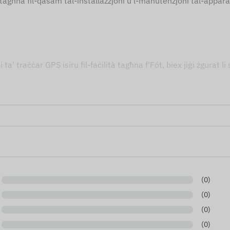
tagħna fil-qasam tal-installazzjoni u l-manutenzjoni tal-apparat
i ta' traċċar GPS isiru fil-faċilità tagħna f'Fót, biex jiġi żgurat
sam tat-teknoloġija GPS.
jonali għoli.
.
 tkun tista' ssegwi u żżomm l-assi tiegħek sikuri. Jekk il-post h
(0)
(0)
(0)
(0)