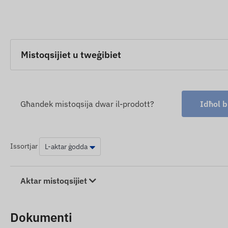
Mistoqsijiet u tweġibiet
Għandek mistoqsija dwar il-prodott?
Idħol b
Issortjar
Aktar mistoqsijiet
Dokumenti