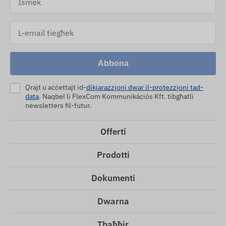
Abbona
Qrajt u aċċettajt id-
dikjarazzjoni dwar il-protezzjoni tad-
data
. Naqbel li FlexCom Kommunikációs Kft. tibgħatli
newsletters fil-futur.
Offerti
Prodotti
Dokumenti
Dwarna
Tbaħħir