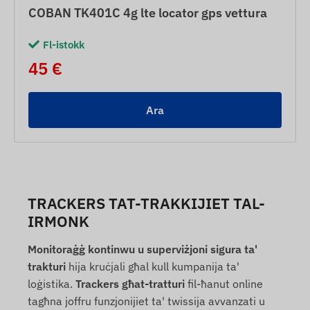
COBAN TK401C 4g lte locator gps vettura
Fl-istokk
45 €
Ara
TRACKERS TAT-TRAKKIJIET TAL-
IRMONK
Monitoraġġ kontinwu u superviżjoni sigura ta'
trakturi
hija kruċjali għal kull kumpanija ta'
loġistika.
Trackers għat-tratturi
fil-ħanut online
tagħna joffru funzjonijiet ta' twissija avvanzati u