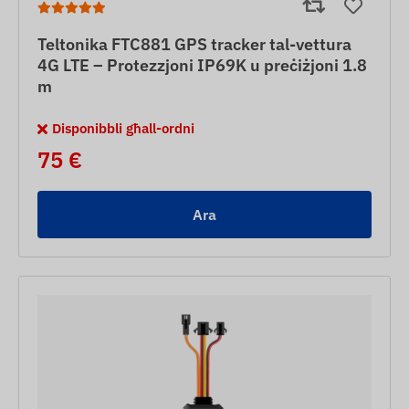
Teltonika FTC881 GPS tracker tal-vettura
4G LTE – Protezzjoni IP69K u preċiżjoni 1.8
m
Disponibbli għall-ordni
75 €
Ara