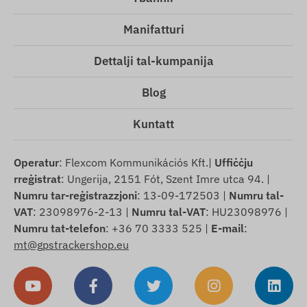
Manifatturi
Dettalji tal-kumpanija
Blog
Kuntatt
Operatur
: Flexcom Kommunikációs Kft.|
Uffiċċju
rreġistrat
: Ungerija, 2151 Fót, Szent Imre utca 94. |
Numru tar-reġistrazzjoni
: 13-09-172503 |
Numru tal-
VAT
: 23098976-2-13 |
Numru tal-VAT
: HU23098976 |
Numru tat-telefon
: +36 70 3333 525 |
E-mail
:
mt@gpstrackershop.eu