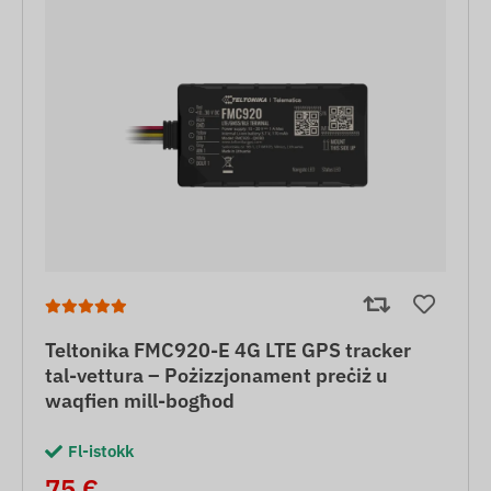
Teltonika FMC920-E 4G LTE GPS tracker
tal-vettura – Pożizzjonament preċiż u
waqfien mill-bogħod
Fl-istokk
75 €