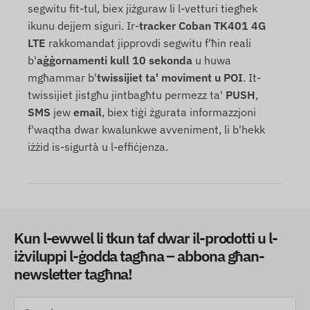
segwitu fit-tul, biex jiżguraw li l-vetturi tiegħek
ikunu dejjem siguri. Ir-
tracker Coban TK401 4G
LTE
rakkomandat jipprovdi segwitu f'ħin reali
b'
aġġornamenti kull 10 sekonda
u huwa
mgħammar b'
twissijiet ta' moviment u POI
. It-
twissijiet jistgħu jintbagħtu permezz ta'
PUSH
,
SMS
jew
email
, biex tiġi żgurata informazzjoni
f'waqtha dwar kwalunkwe avveniment, li b'hekk
iżżid is-sigurtà u l-effiċjenza.
Kun l-ewwel li tkun taf dwar il-prodotti u l-
iżviluppi l-ġodda tagħna – abbona għan-
newsletter tagħna!