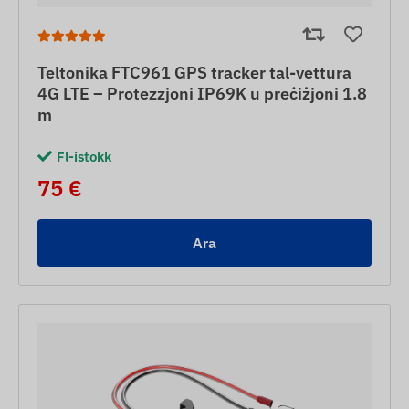
Teltonika FTC961 GPS tracker tal-vettura
4G LTE – Protezzjoni IP69K u preċiżjoni 1.8
m
Fl-istokk
75 €
Ara