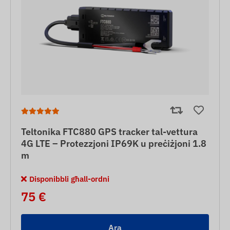
Teltonika FTC880 GPS tracker tal-vettura
4G LTE – Protezzjoni IP69K u preċiżjoni 1.8
m
Disponibbli għall-ordni
75 €
Ara