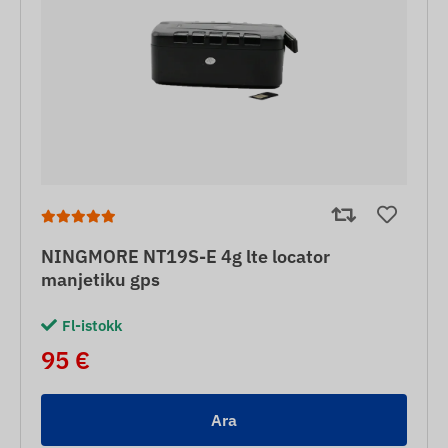
NINGMORE NT19S-E 4g lte locator
manjetiku gps
Fl-istokk
95 €
Ara