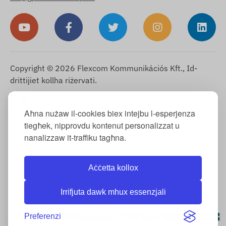
Copyright © 2026 Flexcom Kommunikációs Kft., Id-
drittijiet kollha riżervati.
Malti
▼
Aħna nużaw il-cookies biex intejbu l-esperjenza
Informazzjoni dwar il-cookies
-
Politika ta’ Ritorn
-
Impressum
-
tiegħek, nipprovdu kontenut personalizzat u
Garanzija u responsabbiltà għal difetti
-
Dritt ta’ rtirar
-
nanalizzaw it-traffiku tagħna.
Informazzjoni dwar it-twassil
-
Termini u kundizzjonijiet ġenerali
-
Informazzjoni dwar l-ipproċessar tad-dejta personali
-
Ipproċessar tal-garanzija
-
Rtirar mix-xiri
Aċċetta kollox
Irrifjuta dawk mhux essenzjali
IS-SITI INTERNAZZJONALI TAGĦNA
Preferenzi