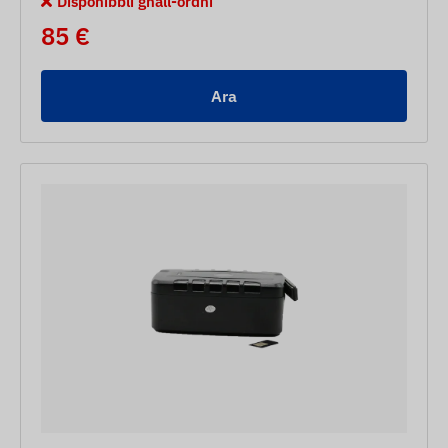
Disponibbli għall-ordni
85 €
Ara