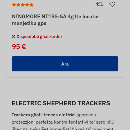
NINGMORE NT19S-SA 4g lte locator
manjetiku gps
Disponibbli għall-ordni
95 €
Ara
ELECTRIC SHEPHERD TRACKERS
Trackers għall-fences elettriċi
jipprovdu
protezzjoni perfetta kontra tentattivi ta' serq billi
jibagħtu twissijiet immedjati fil-każ ta' moviment.