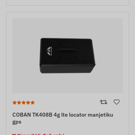
COBAN TK408B 4g lte locator manjetiku
gps