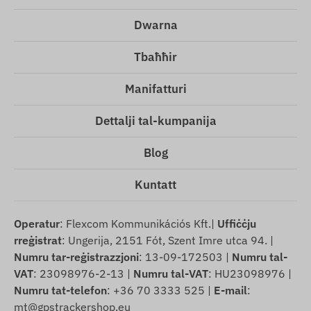
Dwarna
Tbaħħir
Manifatturi
Dettalji tal-kumpanija
Blog
Kuntatt
Operatur
: Flexcom Kommunikációs Kft.|
Uffiċċju
rreġistrat
: Ungerija, 2151 Fót, Szent Imre utca 94. |
Numru tar-reġistrazzjoni
: 13-09-172503 |
Numru tal-
VAT
: 23098976-2-13 |
Numru tal-VAT
: HU23098976 |
Numru tat-telefon
: +36 70 3333 525 |
E-mail
:
mt@gpstrackershop.eu