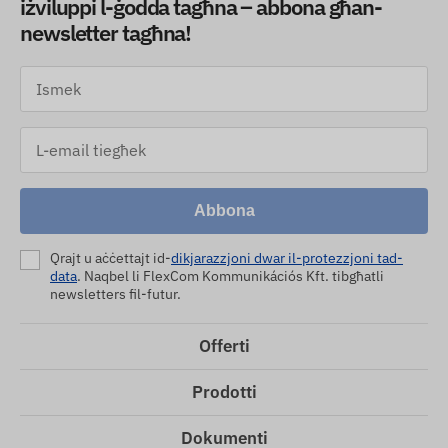
iżviluppi l-ġodda tagħna – abbona għan-
newsletter tagħna!
Abbona
Qrajt u aċċettajt id-
dikjarazzjoni dwar il-protezzjoni tad-
data
. Naqbel li FlexCom Kommunikációs Kft. tibgħatli
newsletters fil-futur.
Offerti
Prodotti
Dokumenti