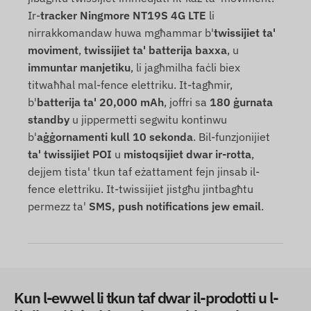
Ir-
tracker Ningmore NT19S 4G LTE
li
nirrakkomandaw huwa mgħammar b'
twissijiet ta'
moviment
,
twissijiet ta' batterija baxxa
, u
immuntar manjetiku
, li jagħmilha faċli biex
titwaħħal mal-fence elettriku. It-tagħmir,
b'
batterija ta' 20,000 mAh
, joffri sa
180 ġurnata
standby
u jippermetti segwitu kontinwu
b'
aġġornamenti kull 10 sekonda
. Bil-funzjonijiet
ta' twissijiet POI
u
mistoqsijiet dwar ir-rotta
,
dejjem tista' tkun taf eżattament fejn jinsab il-
fence elettriku. It-twissijiet jistgħu jintbagħtu
permezz ta'
SMS, push notifications jew email
.
Kun l-ewwel li tkun taf dwar il-prodotti u l-